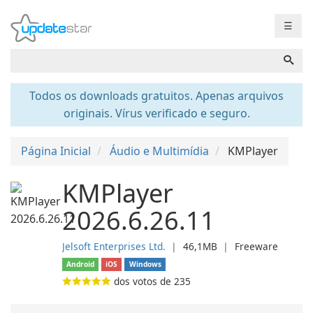
☰
Todos os downloads gratuitos. Apenas arquivos
originais. Vírus verificado e seguro.
Página Inicial
Áudio e Multimídia
KMPlayer
KMPlayer
2026.6.26.11
Jelsoft Enterprises Ltd.
❘
46,1MB
❘
Freeware
Android
iOS
Windows
dos votos de
235