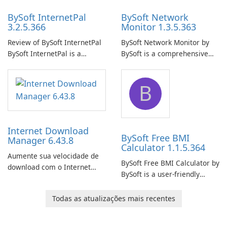
BySoft InternetPal
BySoft Network
3.2.5.366
Monitor 1.3.5.363
Review of BySoft InternetPal
BySoft Network Monitor by
BySoft InternetPal is a
BySoft is a comprehensive
comprehensive software
network monitoring software
application designed to
designed to help businesses
B
monitor your internet
effectively manage their
connection and provide real-
network infrastructure.
time insights into its
performance.
Internet Download
BySoft Free BMI
Manager 6.43.8
Calculator 1.1.5.364
Aumente sua velocidade de
BySoft Free BMI Calculator by
download com o Internet
BySoft is a user-friendly
Download Manager!
software application
designed to help you
Todas as atualizações mais recentes
calculate your Body Mass
Index quickly and accurately.