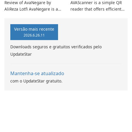
Review of AvaNegare by
AVAScanner is a simple QR
AliReza Lotfi AvaNegare is an
reader that offers efficient
innovative software
code scanning capabilities
application developed by
for your media needs.
AliReza Lotfi, designed
Compatible with your iPhone
Versão mais recente
primarily for music
and iPad, this app enables
2026.6.26.11
composition and production.
you to easily listen to your
Downloads seguros e gratuitos verificados pelo
favorite sounds and create
UpdateStar
memorable experiences.
Mantenha-se atualizado
com o UpdateStar gratuito.