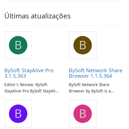
Últimas atualizações
B
B
BySoft StayAlive Pro
BySoft Network Share
3.1.5.363
Browser 1.1.5.364
Editor's Review: BySoft
BySoft Network Share
StayAlive Pro BySoft StayAlive
Browser by BySoft is a
Pro is a reliable software
comprehensive software
application designed to
application that allows users
B
B
ensure the continuous and
to easily browse and manage
uninterrupted operation of
shared folders on their
your computer system.
network.