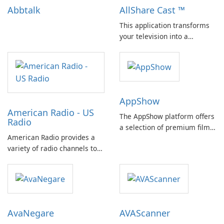
Abbtalk
AllShare Cast ™
This application transforms
your television into a
versatile multimedia display,
allowing for seamless screen
mirroring and content
casting from mobile devices.
AppShow
American Radio - US
The AppShow platform offers
Radio
a selection of premium films
American Radio provides a
and movies, providing
variety of radio channels to
unlimited access to Burmese
mobile users in the United
audiences both within
States. This service allows
Myanmar and internationally.
listeners to easily access and
enjoy broadcasts at their
convenience, regardless of
AvaNegare
AVAScanner
their location.