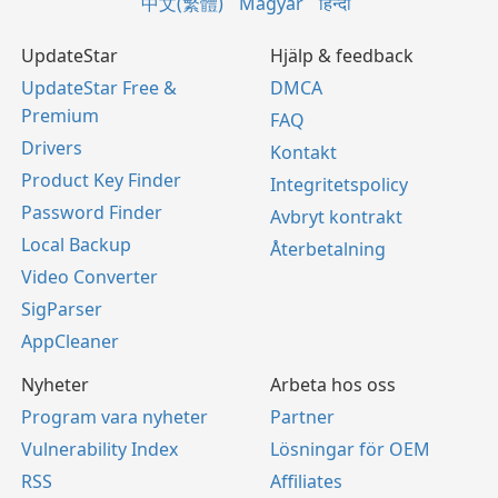
中文(繁體)
Magyar
हिन्दी
UpdateStar
Hjälp & feedback
UpdateStar Free &
DMCA
Premium
FAQ
Drivers
Kontakt
Product Key Finder
Integritetspolicy
Password Finder
Avbryt kontrakt
Local Backup
Återbetalning
Video Converter
SigParser
AppCleaner
Nyheter
Arbeta hos oss
Program vara nyheter
Partner
Vulnerability Index
Lösningar för OEM
RSS
Affiliates