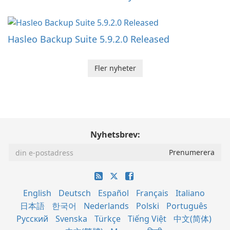
Hasleo Backup Suite 5.9.2.0 Released
Fler nyheter
Nyhetsbrev:
English
Deutsch
Español
Français
Italiano
日本語
한국어
Nederlands
Polski
Português
Русский
Svenska
Türkçe
Tiếng Việt
中文(简体)