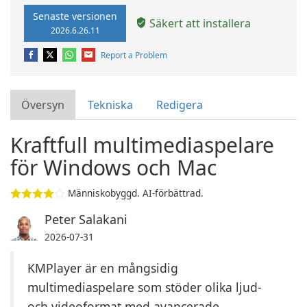
Senaste versionen
Säkert att installera
2026.6.26.11
Report a Problem
Översyn
Tekniska
Redigera
Kraftfull multimediaspelare
för Windows och Mac
Människobyggd. AI-förbättrad.
Peter Salakani
2026-07-31
KMPlayer är en mångsidig
multimediaspelare som stöder olika ljud-
och videoformat med avancerade