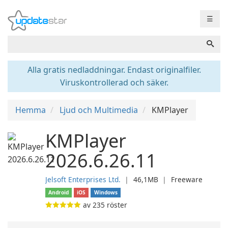
☰
Alla gratis nedladdningar. Endast originalfiler.
Viruskontrollerad och säker.
Hemma
Ljud och Multimedia
KMPlayer
KMPlayer
2026.6.26.11
Jelsoft Enterprises Ltd.
❘
46,1MB
❘
Freeware
Android
iOS
Windows
av
235
röster