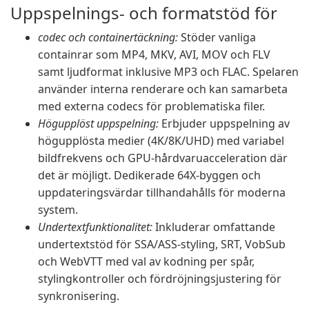
Uppspelnings- och formatstöd för
codec och containertäckning:
Stöder vanliga
containrar som MP4, MKV, AVI, MOV och FLV
samt ljudformat inklusive MP3 och FLAC. Spelaren
använder interna renderare och kan samarbeta
med externa codecs för problematiska filer.
Högupplöst uppspelning:
Erbjuder uppspelning av
högupplösta medier (4K/8K/UHD) med variabel
bildfrekvens och GPU-hårdvaruacceleration där
det är möjligt. Dedikerade 64X-byggen och
uppdateringsvärdar tillhandahålls för moderna
system.
Undertextfunktionalitet:
Inkluderar omfattande
undertextstöd för SSA/ASS-styling, SRT, VobSub
och WebVTT med val av kodning per spår,
stylingkontroller och fördröjningsjustering för
synkronisering.