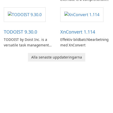
note-taking and organization
software designed to help
users capture, organize, and
access information across
multiple devices.
TODOIST 9.30.0
XnConvert 1.114
TODOIST by Doist Inc. is a
Effektiv bildbatchbearbetning
versatile task management
med XnConvert
tool designed to help
individuals and teams
Alla senaste uppdateringarna
organize their work and
increase productivity.