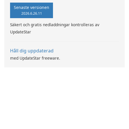
application developed by
for your media needs.
AliReza Lotfi, designed
Compatible with your iPhone
Senaste versionen
primarily for music
and iPad, this app enables
2026.6.26.11
composition and production.
you to easily listen to your
Säkert och gratis nedladdningar kontrolleras av
favorite sounds and create
UpdateStar
memorable experiences.
Håll dig uppdaterad
med UpdateStar freeware.